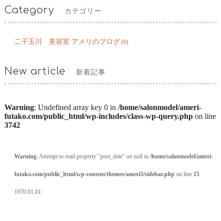
Category
カテゴリー
二子玉川 美容室 アメリのブログ
(0)
New article
新着記事
Warning
: Undefined array key 0 in
/home/salonmodel/ameri-
futako.com/public_html/wp-includes/class-wp-query.php
on line
3742
Warning
: Attempt to read property "post_date" on null in
/home/salonmodel/ameri-
futako.com/public_html/wp-content/themes/ameri3/sidebar.php
on line
15
1970.01.01: