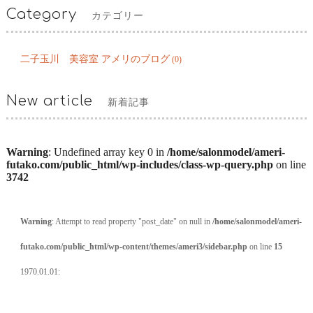
Category
カテゴリー
二子玉川 美容室 アメリのブログ
(0)
New article
新着記事
Warning
: Undefined array key 0 in
/home/salonmodel/ameri-
futako.com/public_html/wp-includes/class-wp-query.php
on line
3742
Warning
: Attempt to read property "post_date" on null in
/home/salonmodel/ameri-
futako.com/public_html/wp-content/themes/ameri3/sidebar.php
on line
15
1970.01.01: