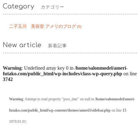
Category
カテゴリー
二子玉川 美容室 アメリのブログ
(0)
New article
新着記事
Warning
: Undefined array key 0 in
/home/salonmodel/ameri-
futako.com/public_html/wp-includes/class-wp-query.php
on line
3742
Warning
: Attempt to read property "post_date" on null in
/home/salonmodel/ameri-
futako.com/public_html/wp-content/themes/ameri3/sidebar.php
on line
15
1970.01.01: