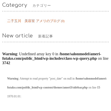
Category
カテゴリー
二子玉川 美容室 アメリのブログ
(0)
New article
新着記事
Warning
: Undefined array key 0 in
/home/salonmodel/ameri-
futako.com/public_html/wp-includes/class-wp-query.php
on line
3742
Warning
: Attempt to read property "post_date" on null in
/home/salonmodel/ameri-
futako.com/public_html/wp-content/themes/ameri3/sidebar.php
on line
15
1970.01.01: