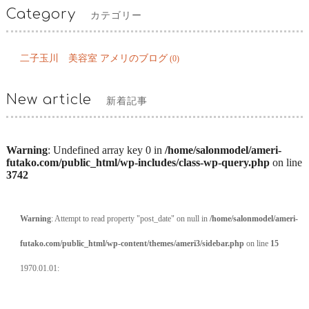
Category
カテゴリー
二子玉川 美容室 アメリのブログ
(0)
New article
新着記事
Warning
: Undefined array key 0 in
/home/salonmodel/ameri-
futako.com/public_html/wp-includes/class-wp-query.php
on line
3742
Warning
: Attempt to read property "post_date" on null in
/home/salonmodel/ameri-
futako.com/public_html/wp-content/themes/ameri3/sidebar.php
on line
15
1970.01.01: