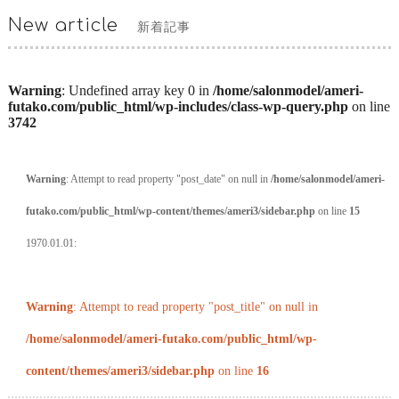
New article
新着記事
Warning
: Undefined array key 0 in
/home/salonmodel/ameri-
futako.com/public_html/wp-includes/class-wp-query.php
on line
3742
Warning
: Attempt to read property "post_date" on null in
/home/salonmodel/ameri-
futako.com/public_html/wp-content/themes/ameri3/sidebar.php
on line
15
1970.01.01:
Warning
: Attempt to read property "post_title" on null in
/home/salonmodel/ameri-futako.com/public_html/wp-
content/themes/ameri3/sidebar.php
on line
16