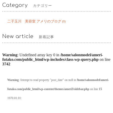
Category
カテゴリー
二子玉川 美容室 アメリのブログ
(0)
New article
新着記事
Warning
: Undefined array key 0 in
/home/salonmodel/ameri-
futako.com/public_html/wp-includes/class-wp-query.php
on line
3742
Warning
: Attempt to read property "post_date" on null in
/home/salonmodel/ameri-
futako.com/public_html/wp-content/themes/ameri3/sidebar.php
on line
15
1970.01.01: