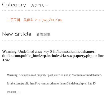
Category
カテゴリー
二子玉川 美容室 アメリのブログ
(0)
New article
新着記事
Warning
: Undefined array key 0 in
/home/salonmodel/ameri-
futako.com/public_html/wp-includes/class-wp-query.php
on line
3742
Warning
: Attempt to read property "post_date" on null in
/home/salonmodel/ameri-
futako.com/public_html/wp-content/themes/ameri3/sidebar.php
on line
15
1970.01.01: