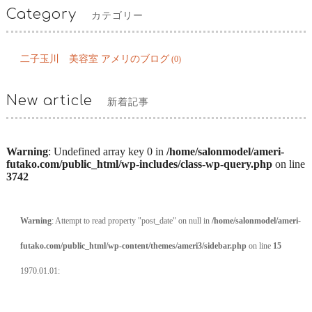
Category
カテゴリー
二子玉川 美容室 アメリのブログ
(0)
New article
新着記事
Warning
: Undefined array key 0 in
/home/salonmodel/ameri-
futako.com/public_html/wp-includes/class-wp-query.php
on line
3742
Warning
: Attempt to read property "post_date" on null in
/home/salonmodel/ameri-
futako.com/public_html/wp-content/themes/ameri3/sidebar.php
on line
15
1970.01.01: