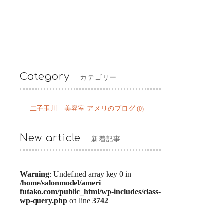
Category
カテゴリー
二子玉川 美容室 アメリのブログ
(0)
New article
新着記事
Warning
: Undefined array key 0 in
/home/salonmodel/ameri-
futako.com/public_html/wp-includes/class-
wp-query.php
on line
3742