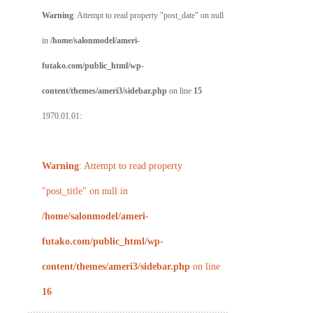
Warning
: Attempt to read property "post_date" on null
in
/home/salonmodel/ameri-
futako.com/public_html/wp-
content/themes/ameri3/sidebar.php
on line
15
1970.01.01:
Warning
: Attempt to read property
"post_title" on null in
/home/salonmodel/ameri-
futako.com/public_html/wp-
content/themes/ameri3/sidebar.php
on line
16