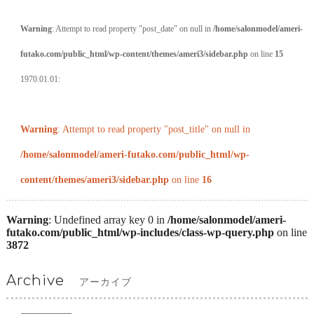
Warning
: Attempt to read property "post_date" on null in
/home/salonmodel/ameri-
futako.com/public_html/wp-content/themes/ameri3/sidebar.php
on line
15
1970.01.01:
Warning
: Attempt to read property "post_title" on null in
/home/salonmodel/ameri-futako.com/public_html/wp-
content/themes/ameri3/sidebar.php
on line
16
Warning
: Undefined array key 0 in
/home/salonmodel/ameri-
futako.com/public_html/wp-includes/class-wp-query.php
on line
3872
Archive
アーカイブ